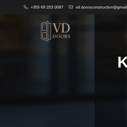
+355 69 203 0087
vd.doorsconstruction@gmai
K