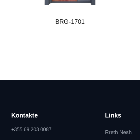
BRG-1701
Kontakte
Links
+355 69 203 0087
Rreth Nesh