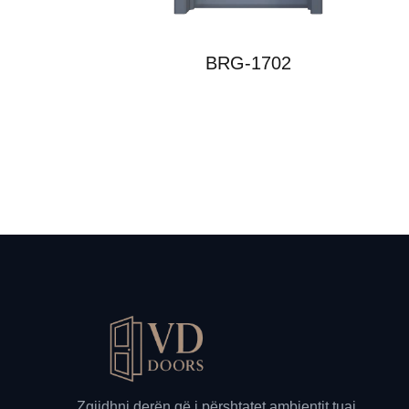
BRG-1702
Zgjidhni derën që i përshtatet ambjentit tuaj