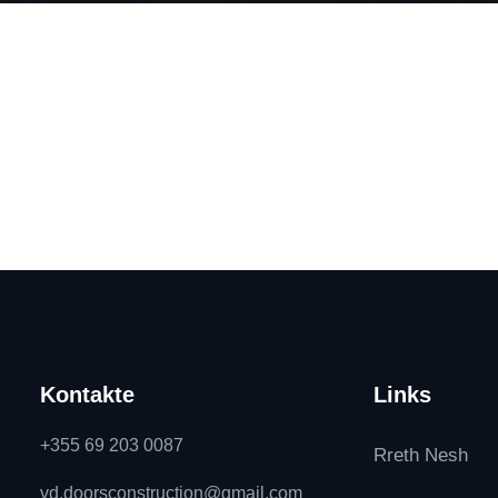
Kontakte
Links
+355 69 203 0087
Rreth Nesh
vd.doorsconstruction@gmail.com