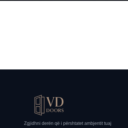
Zgjidhni derën që i përshtatet ambjentit tuaj